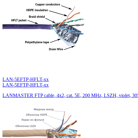
LAN-5EFTP-HFLT-xx
LAN-5EFTP-HFLT-xx
LANMASTER FTP cable, 4x2, cat. 5E, 200 MHz, LSZH, violet, 30