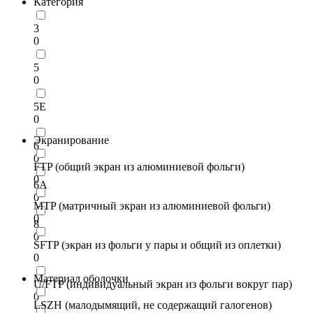
Категория
3
0
5
0
5E
0
Экранирование
6
0
FTP (общий экран из алюминиевой фольги)
0
6A
0
MTP (матричный экран из алюминиевой фольги)
0
8
0
SFTP (экран из фольги у пары и общий из оплетки)
0
Материал оболочки
U/FTP (индивидуальный экран из фольги вокруг пар)
0
LSZH (малодымящий, не содержащий галогенов)