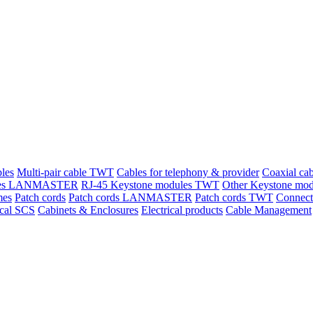
les
Multi-pair cable TWT
Сables for telephony & provider
Coaxial cab
ules LANMASTER
RJ-45 Keystone modules TWT
Other Keystone mod
mes
Patch cords
Patch cords LANMASTER
Patch cords TWT
Connect
cal SCS
Cabinets & Enclosures
Electrical products
Cable Management