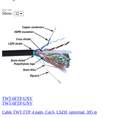
Show:
TWT-6FTP-UNV
TWT-6FTP-UNV
Cable TWT FTP, 4 pairs, Cat.6, LSZH, universal, 305 m