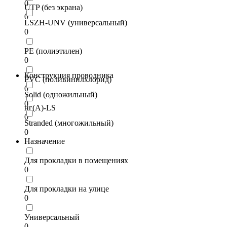
0
UTP (без экрана)
0
LSZH-UNV (универсальный)
0
PE (полиэтилен)
0
Конструкция проводника
PVC (поливинилхлорид)
0
Solid (одножильный)
0
нг(А)-LS
0
Stranded (многожильный)
0
Назначение
Для прокладки в помещениях
0
Для прокладки на улице
0
Универсальный
0