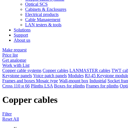
Optical SCS
Cabinets & Enclosures
Electrical products
Cable Management
LAN testers & tools
Solutions
Support
About us
Make request
Price list
Get analogue
Work with List
Copper cable systems
Copper cables
LANMASTER сables
TWT сab
Keystone panels
Voice patch panels
Modules
RJ-45 Keystone mod
Frames and boxes Mosaic type
Wall-mount box
Industrial
Socket fra
Сross 110 и 66
Plinths LSA
Boxes for plinths
Frames for plinths
Opti
Copper cables
Filter
Reset All