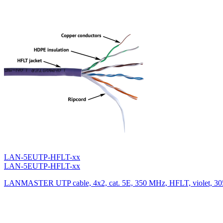
LAN-5EUTP-HFLT-xx
LAN-5EUTP-HFLT-xx
LANMASTER UTP cable, 4x2, cat. 5E, 350 MHz, HFLT, violet, 30