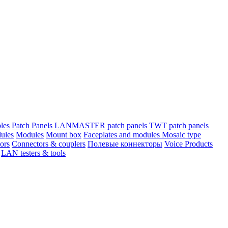
les
Patch Panels
LANMASTER patch panels
TWT patch panels
ules
Modules
Mount box
Faceplates and modules Mosaic type
ors
Connectors & couplers
Полевые коннекторы
Voice Products
LAN testers & tools